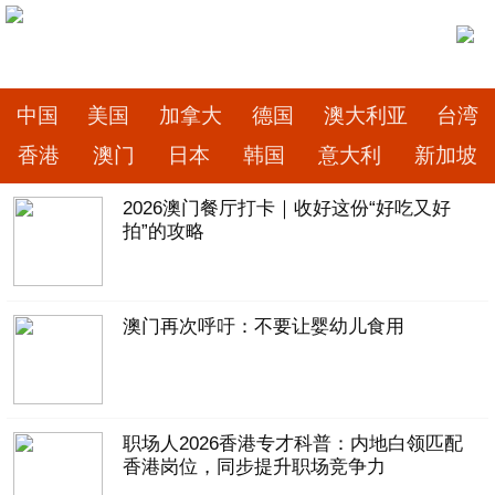
中国
美国
加拿大
德国
澳大利亚
台湾
香港
澳门
日本
韩国
意大利
新加坡
美国
2026澳门餐厅打卡｜收好这份“好吃又好
拍”的攻略
旧金山
沙加缅度
热点
纽约
洛杉矶
中国
澳门再次呼吁：不要让婴幼儿食用
北京市
上海市
天津市
重庆市
河北省
山西省
辽宁省
吉林省
黑龙江省
江苏省
浙江省
安徽省
福建省
江西省
山东省
职场人2026香港专才科普：内地白领匹配
河南省
湖北省
湖南省
广东省
海南省
香港岗位，同步提升职场竞争力
贵州省
云南省
陕西省
甘肃省
青海省