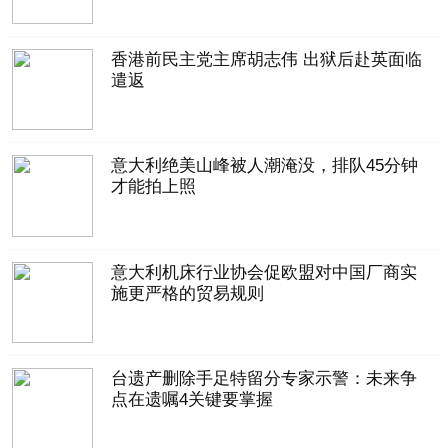
台湾省
内蒙古
西藏
宁夏
新疆
香港
香港前民主党主席胡志伟 出狱后赴英面临
澳门
四川省
政法网事
海南省
书画频道
遣返
意大利绝美山峰被人潮淹没，排队45分钟
才能拍上照
意大利机床行业协会促欧盟对中国厂商实
施更严格的贸易规则
台遗产删除手足特留分专家示警：未来争
点在遗嘱4关键要掌握