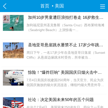
首页
• 美国
美国
加州10岁男童遭巨浪拍打卷走 16岁救生员
加利福尼亚州圣克鲁斯（Santa Cruz）西布莱特海滩
洛杉矶
旧金山
沙加缅度
热点
纽约
（Seabright Beach）上演惊魂一...
中国
圣地亚哥悬崖跳水屡禁不止 17岁少年跳水
北京市
上海市
天津市
重庆市
河北省
周日下午，一名17岁少年在圣地亚哥日落崖（Sunset
山西省
辽宁省
吉林省
黑龙江省
江苏省
Cliffs）从悬崖边缘跳水时受伤，所幸被当...
浙江省
安徽省
福建省
江西省
山东省
河南省
湖北省
湖南省
广东省
海南省
惊险！“爆炸巨响” 美国国庆日烟火击中客机
贵州省
云南省
陕西省
甘肃省
青海省
7月4日美国庆祝建国250周年，当天官方、民众为庆
祝国庆施放的烟火状况连连，继纽约烟火秀意外导致
台湾省
内蒙古
西藏
宁夏
新疆
香港
布鲁...
澳门
四川省
政法网事
海南省
书画频道
社论：决定美国未来50年的五个问题
在这个7月4日，美国迎来250岁生日。四分之一千年