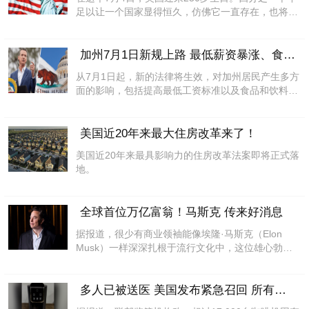
足以让一个国家显得恒久，仿佛它一直存在，也将永
远存...
加州7月1日新规上路 最低薪资暴涨、食品
从7月1日起，新的法律将生效，对加州居民产生多方
面的影响，包括提高最低工资标准以及食品和饮料的
标签标...
美国近20年来最大住房改革来了！
​美国近20年来最具影响力的住房改革法案即将正式落
地。
全球首位万亿富翁！马斯克 传来好消息
据报道，很少有商业领袖能像埃隆·马斯克（Elon
Musk）一样深深扎根于流行文化中，这位雄心勃勃
的...
多人已被送医 美国发布紧急召回 所有人立