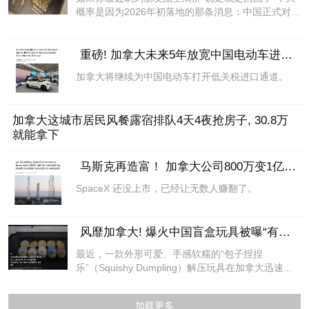
概率是因为2026年初落地的那条消息：中国正式对加
拿...
重磅! 加拿大未来5年放宽中国电动车进口, 配
加拿大将继续为中国电动车打开低关税进口通道。
加拿大这城市居民风餐露宿排队4天4夜抢房子, 30.8万
就能拿下
马斯克再造富！ 加拿大公司800万变1亿，教
SpaceX 还没上市，已经让无数人赚翻了。
风靡加拿大! 爆火中国盲盒玩具被曝“有毒”,
最近，一款外形可爱、手感软糯的“包子捏捏
乐”（Squishy Dumpling）解压玩具在加拿大迅速...
加载更多