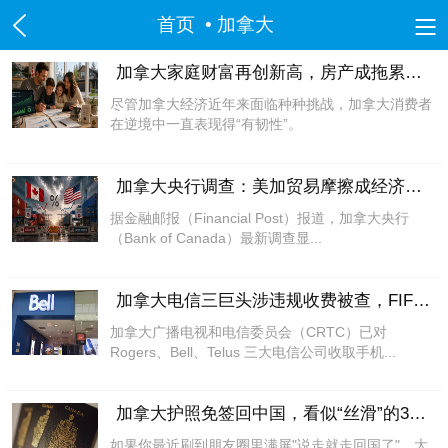
首页
• 加拿大
美国
加拿大家庭财富再创新高，房产成拖累鬼，
尽管加拿大经济近年来面临种种挑战，加拿大消费者
洛杉矶
旧金山
沙加缅度
热点
纽约
在逆境中一直表现得“有韧性”。
中国
加拿大央行调查：美加贸易摩擦成经济最大
北京市
上海市
天津市
重庆市
河北省
据金融邮报（Financial Post）报道，加拿大央行
山西省
辽宁省
吉林省
黑龙江省
江苏省
（Bank of Canada）最新调查显...
浙江省
安徽省
福建省
江西省
山东省
河南省
湖北省
湖南省
广东省
海南省
加拿大电信三巨头涉违规收费被查，FIFA
贵州省
云南省
陕西省
甘肃省
青海省
加拿大广播电视和电信委员会（CRTC）已对
Rogers、Bell、Telus 三大电信公司收取手机...
台湾省
内蒙古
西藏
宁夏
新疆
香港
澳门
四川省
政法网事
海南省
书画频道
加拿大护照免签回中国，看似“丝滑”的30天
如果你最近刷到朋友圈里满屏"说走就走回国了"，大