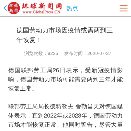
热点
美国
德国劳动力市场因疫情或需两到三
洛杉矶
旧金山
沙加缅度
热点
纽约
年恢复！
中国
北京市
上海市
天津市
重庆市
河北省
山西省
浏览次数：9225
发布时间：2020-07-27
辽宁省
吉林省
黑龙江省
江苏省
浙江省
安徽省
德国联邦劳工局26日表示，受新冠疫情影
福建省
江西省
山东省
河南省
湖北省
湖南省
响，德国劳动力市场可能需要两到三年才能
广东省
海南省
贵州省
云南省
陕西省
甘肃省
恢复正常。
青海省
台湾省
内蒙古
西藏
宁夏
新疆
香港
澳门
四川省
政法网事
海南省
书画频道
联邦劳工局局长德特勒夫·舍勒当天对德国媒
体表示，直到2022年或2023年，德国劳动力
市场才能恢复正常。他同时警告，尽管大量