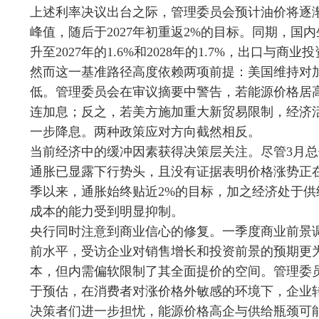
上述利率决议出台之际，管理委员会预计油价将逐渐回
峰值，随后于2027年初重返2%的目标。同期，国内生
升至2027年的1.6%和2028年的1.7%，出口与
然而这一基准路径高度依赖两项前提：美国维持对
低。管理委员会在审议摘要中警告，若能源价格居
连加息；反之，若美方施加重大新贸易限制，经济
一步降息。两种政策应对方向截然相反。
当前经济中的缓冲因素获得决策层关注。尽管3月总
通胀已显露下行势头，且没有证据表明价格涨势正在
季以来，通胀始终贴近2%的目标，加之经济处于
成本的能力受到明显抑制。
央行同时注意到商业信心的修复。一季度商业前景
前水平，受访企业对销售增长和投资前景的预期更
本，但内需偏软限制了其全面提价的空间。管理委
于预估，在消费者对涨价格外敏感的环境下，企业
决策者们进一步担忧，能源价格高企与供给瓶颈可