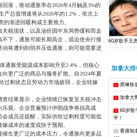
落，推动通胀率在2026年4月触及3%的
产总值增速将从2026年的1.2%，依次上
商业投资的渐进回暖构成主要推力。
加关税现状，以及油价因中东局势缓和而走
高不下，通胀可能长期高企，或迫使央行接
活动将遭到削弱并压低通胀，则可能需要进
体通胀受能源成本影响升至2.4%，但核心
加拿大排
向更广泛的商品与服务扩散。自2024年夏
供给过剩状态且劳动力市场疲弱，企业转嫁
席琳狄
1
加拿大
2
调查结果显示，企业情绪已恢复至关税冲击
为乐观。企业普遍预计伊朗战争将抬高成
60岁
3
员会成员还提醒，实际供给过剩程度可能低
平！
转嫁成本的速度或快于预期。
香港知
4
能催生更广泛的成本压力，令通胀向更多品