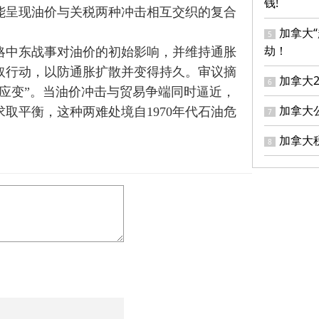
钱!
能呈现油价与关税两种冲击相互交织的复合
加拿大
5
劫！
略中东战事对油价的初始影响，并维持通胀
取行动，以防通胀扩散并变得持久。审议摘
加拿大
6
应变”。当油价冲击与贸易争端同时逼近，
加拿大
取平衡，这种两难处境自1970年代石油危
7
加拿大
8