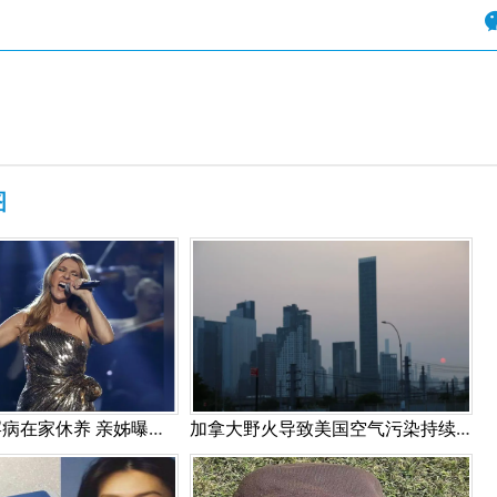
图
席琳狄翁因罕病在家休养 亲姊曝目前无药可医!
加拿大野火导致美国空气污染持续（高清组图）！