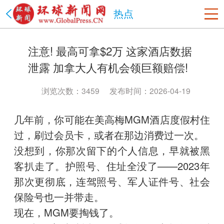
热点
美国
注意! 最高可拿$2万 这家酒店数据
洛杉矶
旧金山
沙加缅度
热点
纽约
泄露 加拿大人有机会领巨额赔偿!
中国
北京市
上海市
天津市
重庆市
河北省
山西省
浏览次数：3459
发布时间：2026-04-19
辽宁省
吉林省
黑龙江省
江苏省
浙江省
安徽省
几年前，你可能在美高梅MGM酒店度假村住
福建省
江西省
山东省
河南省
湖北省
湖南省
过，刷过会员卡，或者在那边消费过一次。
广东省
海南省
贵州省
云南省
陕西省
甘肃省
没想到，你那次留下的个人信息，早就被黑
青海省
台湾省
内蒙古
西藏
宁夏
新疆
香港
澳门
客扒走了。护照号、住址全没了——2023年
四川省
政法网事
海南省
书画频道
那次更彻底，连驾照号、军人证件号、社会
保险号也一并带走。
现在，MGM要掏钱了。