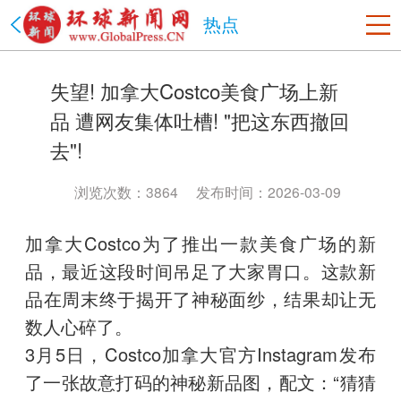
热点
美国
失望! 加拿大Costco美食广场上新
洛杉矶
旧金山
沙加缅度
热点
纽约
品 遭网友集体吐槽! "把这东西撤回
中国
去"!
北京市
上海市
天津市
重庆市
河北省
山西省
辽宁省
吉林省
黑龙江省
江苏省
浙江省
安徽省
浏览次数：3864
发布时间：2026-03-09
福建省
江西省
山东省
河南省
湖北省
湖南省
加拿大Costco为了推出一款美食广场的新
广东省
海南省
贵州省
云南省
陕西省
甘肃省
品，最近这段时间吊足了大家胃口。这款新
青海省
台湾省
内蒙古
西藏
宁夏
新疆
香港
澳门
品在周末终于揭开了神秘面纱，结果却让无
四川省
政法网事
海南省
书画频道
数人心碎了。
3月5日，Costco加拿大官方Instagram发布
了一张故意打码的神秘新品图，配文：“猜猜