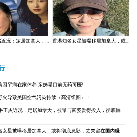
60岁歌手王杰近况：定居加拿大，被曝与富婆爱得投入，彻底躺平！
香港知名女星被曝移居加拿大，或将彻底息影，丈夫留在国内赚钱!
行
翁因罕病在家休养 亲姊曝目前无药可医!
野火导致美国空气污染持续（高清组图）！
歌手王杰近况：定居加拿大，被曝与富婆爱得投入，彻底躺
名女星被曝移居加拿大，或将彻底息影，丈夫留在国内赚