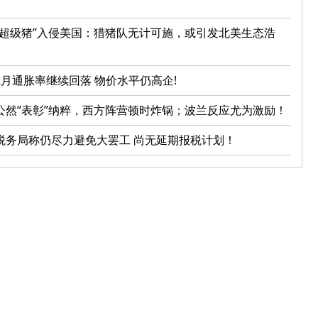
“超级猪”入侵美国：猎猪队无计可施，或引发北美生态浩
2月通胀率继续回落 物价水平仍高企!
公然“表彰”纳粹，西方阵营顿时炸锅；波兰反应尤为激励！
税务局称仍尽力避免大罢工 尚无延期报税计划！