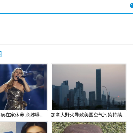
图
席琳狄翁因罕病在家休养 亲姊曝目前无药可医!
加拿大野火导致美国空气污染持续（高清组图）！