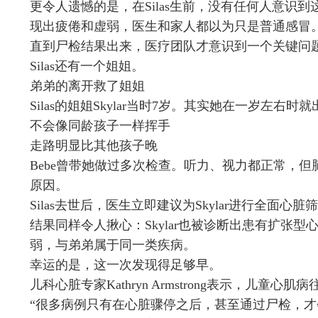
更令人遗憾的是，在Silas生前，没有任何人意识
现出疲倦和虚弱，医生和家人都以为只是普通感冒
直到尸检结果出来，医疗团队才意识到一个关键问
Silas还有一个姐姐。
弟弟的离开救了姐姐
Silas的姐姐Skylar当时7岁。其实她在一岁左右
不会像同龄孩子一样挥手
走路明显比其他孩子晚
Bebe曾带她做过多次检查。听力、视力都正常，但
原因。
Silas去世后，医生立即建议为Skylar进行全面心脏
结果同样令人揪心：Skylar也被诊断出患有扩张
弱，与弟弟属于同一类疾病。
幸运的是，这一次发现得足够早。
儿科心脏专家Kathryn Armstrong表示，儿童
“很多病例只有在心脏骤停之后，甚至通过尸检，才