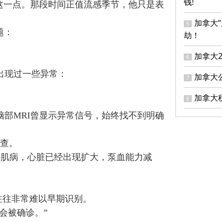
钱!
到这一点。那段时间正值流感季节，他只是表
。
加拿大
5
题：
劫！
加拿大
6
时就出现过一些异常：
加拿大
7
加拿大
8
脑部MRI曾显示异常信号，始终找不到明确
筛查。
型心肌病，心脏已经出现扩大，泵血能力减
心肌病往往非常难以早期识别。
会被确诊。”