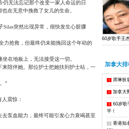
妇，至今仍无法忘记那个改变一家人命运的日
却也在无意中挽救了女儿的生命。
儿子Silas突然出现异常，很快发生心脏骤
l。医生团队全力抢救，但最终仍未能挽回这个年幼的
她瘫坐在地板上，无法接受这一切。
加拿大排
下来陪伴她。那位护士把她扶到护士站，一
席琳狄
1
。”
加拿大
2
有人震惊：
60岁
3
平！
失去泵血能力，最终可能引发心力衰竭甚至
香港知
4