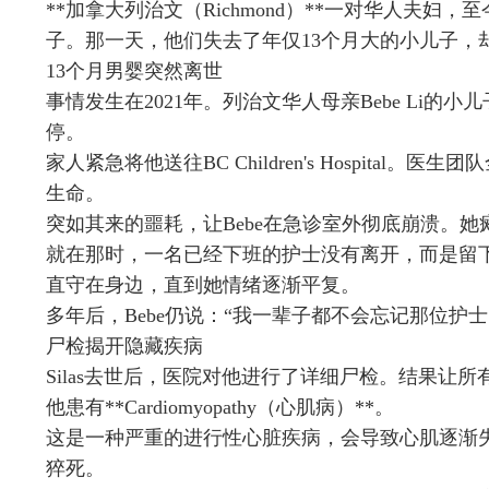
**加拿大列治文（Richmond）**一对华人夫
子。那一天，他们失去了年仅13个月大的小儿子，
13个月男婴突然离世
事情发生在2021年。列治文华人母亲Bebe Li的小
停。
家人紧急将他送往BC Children's Hospita
生命。
突如其来的噩耗，让Bebe在急诊室外彻底崩溃。
就在那时，一名已经下班的护士没有离开，而是留
直守在身边，直到她情绪逐渐平复。
多年后，Bebe仍说：“我一辈子都不会忘记那位护士
尸检揭开隐藏疾病
Silas去世后，医院对他进行了详细尸检。结果让所
他患有**Cardiomyopathy（心肌病）**。
这是一种严重的进行性心脏疾病，会导致心肌逐渐
猝死。