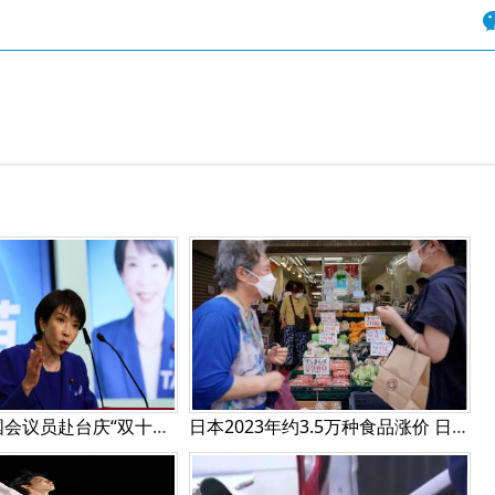
日本30多名国会议员赴台庆“双十节” 或携带高市早苗给赖清德亲笔信
日本2023年约3.5万种食品涨价 日媒称或达史上最大规模