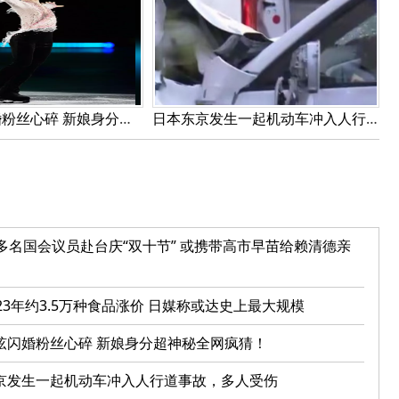
羽生结弦闪婚粉丝心碎 新娘身分超神秘全网疯猜！
日本东京发生一起机动车冲入人行道事故，多人受伤
0多名国会议员赴台庆“双十节” 或携带高市早苗给赖清德亲
23年约3.5万种食品涨价 日媒称或达史上最大规模
弦闪婚粉丝心碎 新娘身分超神秘全网疯猜！
京发生一起机动车冲入人行道事故，多人受伤