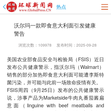
热点
美国
沃尔玛一款即食意大利面引发健康
洛杉矶
旧金山
沙加缅度
热点
纽约
警告
中国
北京市
上海市
天津市
重庆市
河北省
山西省
浏览次数：109978
发布时间：2025-09-28
辽宁省
吉林省
黑龙江省
江苏省
浙江省
安徽省
美国农业部食品安全与检验局（FSIS）近日
福建省
江西省
山东省
河南省
湖北省
湖南省
发布公共健康警示，指沃尔玛（Walmart）
广东省
海南省
贵州省
云南省
陕西省
甘肃省
销售的部分加热即食意大利面可能遭李斯特
青海省
台湾省
内蒙古
西藏
宁夏
新疆
香港
澳门
菌污染，并可能与此前一场致命疫情有关。
四川省
政法网事
海南省
书画频道
FSIS周四（9月25日）发布的公共健康警示
说，涉事产品为Marketside牛肉丸番茄酱扁
意面（linguine with beef meatballs and