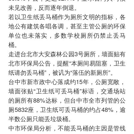
未见改善，反而逐年倒退。
若以卫生纸丢马桶作为厕所文明的指标，各
地公有建筑各唱各调，甚至主管公厕的环保
单位也未落实，多数学校厕所仍禁止丢马
桶。
走进台北市大安森林公园3号厕所，墙面贴有
北市环保局公告，提醒“本厕间易阻塞，卫生
纸请勿丢马桶”，被讥为“落伍的新厕所”。
台中市新市政中心落成约15年，公厕宽敞，
墙面张贴“卫生纸可丢马桶”标语，交通场站
的厕所有88%达标，但台中市全市列管的公
厕5832座，卫生纸可丢马桶的约占48%，逾
半数公厕只能丢垃圾桶。
中市环保局分析，不能丢马桶的主因是管线