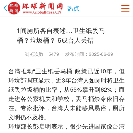
热点
美国
1间厕所各自表述…卫生纸丢马
洛杉矶
旧金山
沙加缅度
热点
纽约
桶？垃圾桶？ 6成台人丢错
中国
北京市
上海市
天津市
重庆市
河北省
山西省
浏览次数：5479
发布时间：2025-06-29
辽宁省
吉林省
黑龙江省
江苏省
浙江省
安徽省
台湾推动“卫生纸丢马桶”政策已近10年，但
福建省
江西省
山东省
河南省
湖北省
湖南省
环境部调查显示，近3年台湾人如厕时将卫生
广东省
海南省
贵州省
云南省
陕西省
甘肃省
纸丢垃圾桶的比率，从55%攀升到62%；而
青海省
台湾省
内蒙古
西藏
宁夏
新疆
香港
澳门
走进各公家机关和学校，丢马桶禁令依旧存
四川省
政法网事
海南省
书画频道
在。专家批评，台湾人未能移风易俗，厕所
文明仍不及格。
环境部长彭启明表示，很少先进国家像台湾