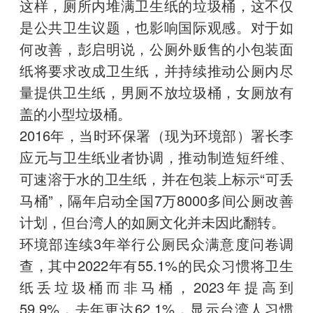
这样，厕所内堆满卫生纸的垃圾桶，这不仅
是公共卫生议题，也影响国际观感。对于如
何改善，彭启明说，公厕外贩售的小包装面
纸将要求改成卫生纸，并持续推动公厕内尽
量提供卫生纸，男厕不放垃圾桶，女厕放有
盖的小型垃圾桶。
2016年，当时环保署（现为环境部）署长李
应元与卫生纸业者协调，推动制造短纤维、
可速溶于水的卫生纸，并在包装上标示“可丢
马桶”，隔年启动全国7万8000多间公厕改善
计划，但台湾人的如厕文化并未因此翻转。
环境部连续3年举行公厕民众满意度问卷调
查，其中2022年有55.1%的民众习惯将卫生
纸丢垃圾桶而非马桶，2023年提高到
59.9%，去年更达62.1%，显示台湾人习惯