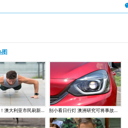
热图
1小时3206个！澳大利亚市民刷新俯卧撑世界纪录！
别小看日行灯 澳洲研究可将事故风险降低8.8%!