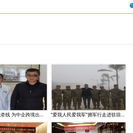
美中民贸组织牵线 为中企跨境出海搭桥
“爱我人民爱我军”拥军行走进驻琼海军某部