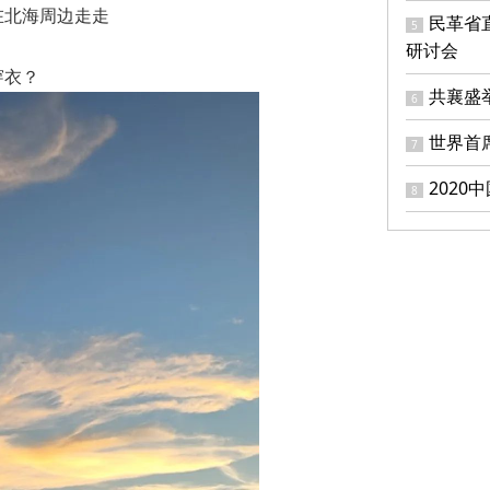
在北海周边走走
民革省
5
研讨会
穿衣？
共襄盛
6
世界首
7
202
8