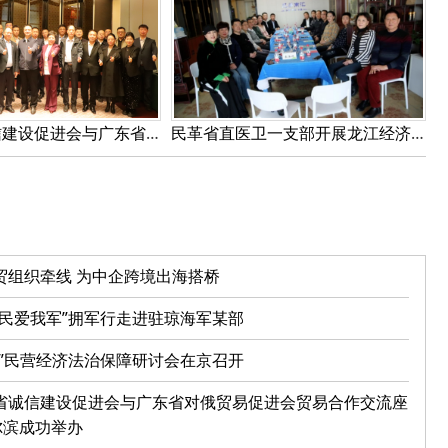
黑龙江省诚信建设促进会与广东省对俄贸易促进会贸易合作交流座谈会在哈尔滨成功举办
民革省直医卫一支部开展龙江经济营商环境与企业需求调研并召开研讨会
贸组织牵线 为中企跨境出海搭桥
人民爱我军”拥军行走进驻琼海军某部
五”民营经济法治保障研讨会在京召开
省诚信建设促进会与广东省对俄贸易促进会贸易合作交流座
尔滨成功举办