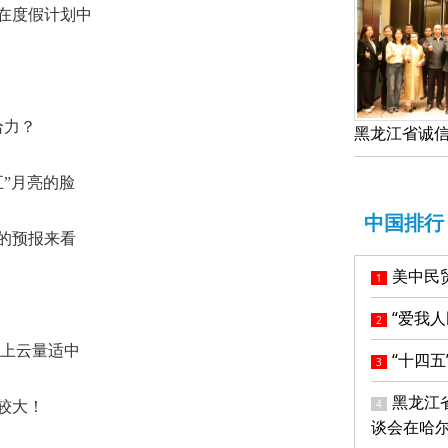
在度假计划中
给力？
五”月亮的脸
中国排行
的预报来看
美中民
1
！
“爱我
2
晚上云量适中
“十四
3
黑龙江
4
较大！
谈会在哈