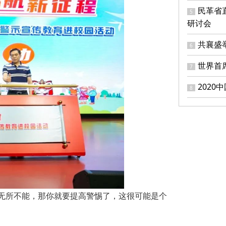
民革省
5
研讨会
共襄盛
6
世界首
7
202
8
、无所不能，那你就要提高警惕了，这很可能是个