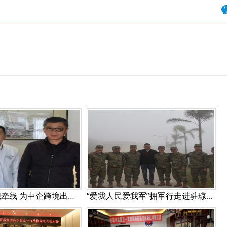
美中民贸组织牵线 为中企跨境出海搭桥
“爱我人民爱我军”拥军行走进驻琼海军某部