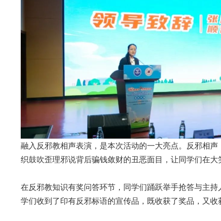
融入反邪教相声表演，是本次活动的一大亮点。反邪相声
织鼓吹歪理邪说背后骗钱敛财的丑恶面目，让同学们在大
在反邪教知识有奖问答环节，同学们踊跃举手抢答与主持
学们收到了印有反邪标语的宣传品，既收获了奖品，又收