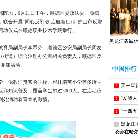
邪阵地，
9月21日下午，顺德区委政法委、顺德
联合开展“同心反邪教 启航新征程”佛山市反邪
启动仪式在顺德职业技术学院举行。
教育局副局长李翠芬，顺德区公安局副局长周友
（街道）综合治理办公室相关负责人，顺德区反
0人参加活动。
中国排行
学、伦教汇贤实验学校、容桂瑞英小学等多所学
美中民
1
反邪知识普及，覆盖学生超过
3000人。在启动仪
“爱我
2
到处涌动着青春的激情。
“十四
3
黑龙江
4
谈会在哈