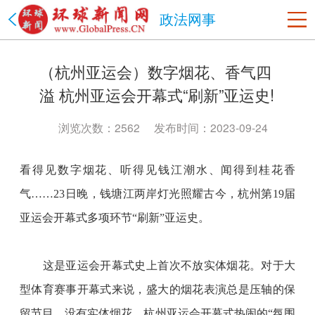
政法网事
美国
（杭州亚运会）数字烟花、香气四
洛杉矶
旧金山
沙加缅度
热点
纽约
溢 杭州亚运会开幕式“刷新”亚运史!
中国
北京市
上海市
天津市
重庆市
河北省
山西省
浏览次数：2562
发布时间：2023-09-24
辽宁省
吉林省
黑龙江省
江苏省
浙江省
安徽省
看得见数字烟花、听得见钱江潮水、闻得到桂花香
福建省
江西省
山东省
河南省
湖北省
湖南省
气
……23日晚，钱塘江两岸灯光照耀古今，杭州第19届
广东省
海南省
贵州省
云南省
陕西省
甘肃省
亚运会开幕式多项环节“刷新”亚运史。
青海省
台湾省
内蒙古
西藏
宁夏
新疆
香港
澳门
四川省
政法网事
海南省
书画频道
　　这是亚运会开幕式史上首次不放实体烟花。对于大
型体育赛事开幕式来说，盛大的烟花表演总是压轴的保
留节目。没有实体烟花，杭州亚运会开幕式热闹的
“氛围