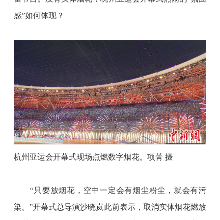
感”如何体现？
杭州亚运会开幕式现场点燃数字烟花。项菁
摄
“只要放烟花，空中一定会有烟尘粉尘，就会有污
染。”开幕式总导演沙晓岚此前表示，取消实体烟花燃放