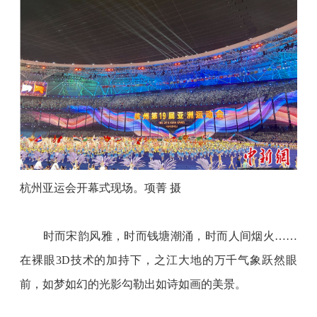
杭州亚运会开幕式现场。项菁
摄
　　时而宋韵风雅，时而钱塘潮涌，时而人间烟火
……
在裸眼3D技术的加持下，之江大地的万千气象跃然眼
前，如梦如幻的光影勾勒出如诗如画的美景。