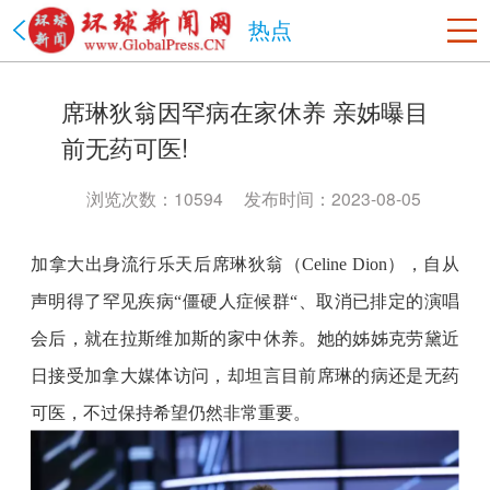
热点
美国
席琳狄翁因罕病在家休养 亲姊曝目
洛杉矶
旧金山
沙加缅度
热点
纽约
前无药可医!
中国
北京市
上海市
天津市
重庆市
河北省
山西省
浏览次数：10594
发布时间：2023-08-05
辽宁省
吉林省
黑龙江省
江苏省
浙江省
安徽省
加拿大出身流行乐天后席琳狄翁（
Celine Dion），自从
福建省
江西省
山东省
河南省
湖北省
湖南省
声明得了罕见疾病“僵硬人症候群“、取消已排定的演唱
广东省
海南省
贵州省
云南省
陕西省
甘肃省
会后，就在拉斯维加斯的家中休养。她的姊姊克劳黛近
青海省
台湾省
内蒙古
西藏
宁夏
新疆
香港
澳门
四川省
政法网事
海南省
书画频道
日接受加拿大媒体访问，却坦言目前席琳的病还是无药
可医，不过保持希望仍然非常重要。