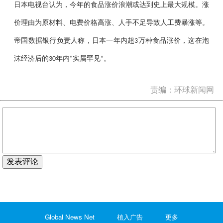
日本电视台认为，今年的食品涨价浪潮或达到史上最大规模。涨
价理由为原材料、电费价格高涨、人手不足导致人工费暴涨等。
帝国数据银行负责人称，日本一年内超
万种食品涨价，这在泡
3
沫经济后的
年内
实属罕见
。
30
“
”
责编：环球新闻网
发表评论
Global News Net
植入广告
更多
没有更多了