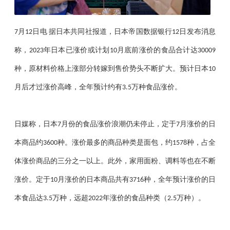
月
日电
据日本共同社报道，日本帝国数据银行
日发布消息
7
12
12
称，
年日本已涨价或计划
月底前涨价的食品合计达
2023
10
30009
种，原材料价格上涨部分转嫁到售价势头不断扩大。预计日本
10
月后才过涨价高峰，全年预计约有
万种食品涨价。
3.5
日媒称，日本
月份的食品涨价浪潮仍未停止，定于
月涨价的日
7
7
本商品约
种。涨价最多的商品种类是面包，约
种，占全
3600
1578
体涨价商品的三分之一以上。此外，家用面粉、调料等也在不断
涨价。定于
月涨价的日本商品共有
种，全年预计涨价的日
10
3716
本食品达
万种，远超
年涨价的食品种类（
万种）。
3.5
2022
2.5