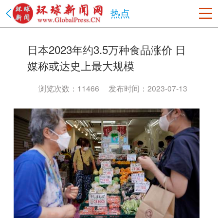
热点
美国
日本2023年约3.5万种食品涨价 日
洛杉矶
旧金山
沙加缅度
热点
纽约
媒称或达史上最大规模
中国
北京市
上海市
天津市
重庆市
河北省
山西省
浏览次数：11466
发布时间：2023-07-13
辽宁省
吉林省
黑龙江省
江苏省
浙江省
安徽省
福建省
江西省
山东省
河南省
湖北省
湖南省
广东省
海南省
贵州省
云南省
陕西省
甘肃省
青海省
台湾省
内蒙古
西藏
宁夏
新疆
香港
澳门
四川省
政法网事
海南省
书画频道