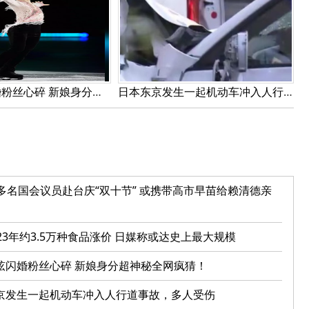
羽生结弦闪婚粉丝心碎 新娘身分超神秘全网疯猜！
日本东京发生一起机动车冲入人行道事故，多人受伤
0多名国会议员赴台庆“双十节” 或携带高市早苗给赖清德亲
23年约3.5万种食品涨价 日媒称或达史上最大规模
弦闪婚粉丝心碎 新娘身分超神秘全网疯猜！
京发生一起机动车冲入人行道事故，多人受伤