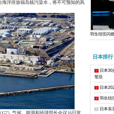
向海洋排放福岛核污染水，将不可预知的风
日本排行
日本3
1
笔信
日本20
2
羽生结
3
日本东
4
G7）气候、能源和环境部长会议16日发