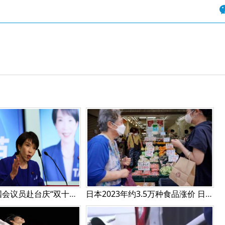
日本30多名国会议员赴台庆“双十节” 或携带高市早苗给赖清德亲笔信
日本2023年约3.5万种食品涨价 日媒称或达史上最大规模