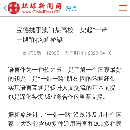
热点
美国
宝德携手澳门某高校，架起“一带
洛杉矶
旧金山
沙加缅度
热点
纽约
一路”的沟通桥梁!
中国
北京市
上海市
天津市
重庆市
河北省
山西省
浏览次数：12025
发布时间：2023-04-18
辽宁省
吉林省
黑龙江省
江苏省
浙江省
安徽省
语言作为一种软力量，是了解一个国家最好
福建省
江西省
山东省
河南省
湖北省
湖南省
的钥匙，是“一带一路”朋友 圈的沟通纽带。
广东省
海南省
贵州省
云南省
陕西省
甘肃省
实现语言互通是促进人文交流的基本前提，
青海省
台湾省
内蒙古
西藏
宁夏
新疆
香港
澳门
也是深化各领 域业务合作的重要支撑。
四川省
政法网事
海南省
书画频道
据粗略统计，“一带一路”沿线涉及几十个国
家，大致包含50多种通用语言和200多种民