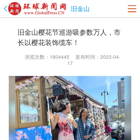
旧金山
美国
旧金山樱花节巡游吸参数万人，市
洛杉矶
旧金山
沙加缅度
热点
纽约
长以樱花装饰缆车！
中国
北京市
上海市
天津市
重庆市
河北省
山西省
浏览次数：1804445
发布时间：2023-04-
17
辽宁省
吉林省
黑龙江省
江苏省
浙江省
安徽省
福建省
江西省
山东省
河南省
湖北省
湖南省
广东省
海南省
贵州省
云南省
陕西省
甘肃省
青海省
台湾省
内蒙古
西藏
宁夏
新疆
香港
澳门
四川省
政法网事
海南省
书画频道