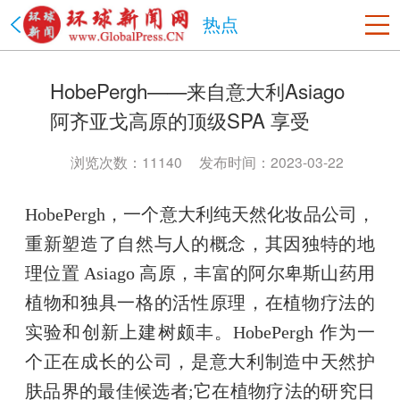
热点
美国
HobePergh——来自意大利Asiago
洛杉矶
旧金山
沙加缅度
热点
纽约
阿齐亚戈高原的顶级SPA 享受
中国
北京市
上海市
天津市
重庆市
河北省
山西省
浏览次数：11140
发布时间：2023-03-22
辽宁省
吉林省
黑龙江省
江苏省
浙江省
安徽省
HobePergh，一个意大利纯天然化妆品公司，
福建省
江西省
山东省
河南省
湖北省
湖南省
重新塑造了自然与人的概念，其因独特的地
广东省
海南省
贵州省
云南省
陕西省
甘肃省
理位置 Asiago 高原，丰富的阿尔卑斯山药用
青海省
台湾省
内蒙古
西藏
宁夏
新疆
香港
澳门
植物和独具一格的活性原理，在植物疗法的
四川省
政法网事
海南省
书画频道
实验和创新上建树颇丰。HobePergh 作为一
个正在成长的公司，是意大利制造中天然护
肤品界的最佳候选者;它在植物疗法的研究日