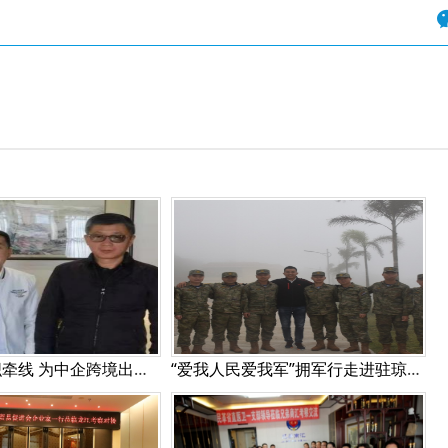
美中民贸组织牵线 为中企跨境出海搭桥
“爱我人民爱我军”拥军行走进驻琼海军某部