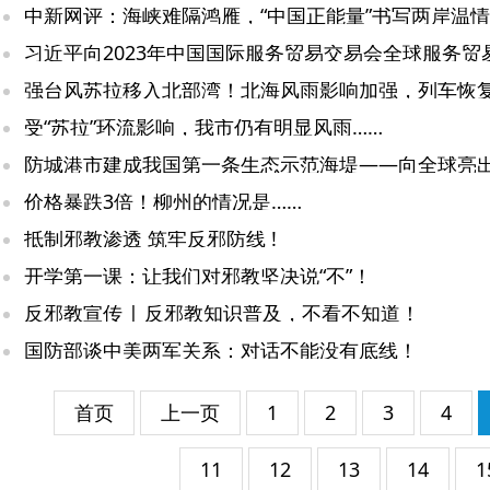
中新网评：海峡难隔鸿雁，“中国正能量”书写两岸温
受“苏拉”环流影响，我市仍有明显风雨……
价格暴跌3倍！柳州的情况是……
抵制邪教渗透 筑牢反邪防线 !
开学第一课：让我们对邪教坚决说“不”！
反邪教宣传 | 反邪教知识普及，不看不知道！
国防部谈中美两军关系：对话不能没有底线！
首页
上一页
1
2
3
4
11
12
13
14
1