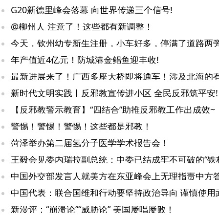
G20新德里峰会落幕 向世界传递三个信号!
@柳州人 注意了！这些都有新调整！
今天，钦州幼专新生注册，小车好多，停满了道路两
年产值近4亿元！防城港金鲳鱼迎丰收!
最新进展来了！广西多座大桥即将通车！涉及北海的有.
新时代文明实践丨反邪教宣传进小区 全民反邪筑平安!
【反邪教警示教育】“四结合”助推反邪教工作出成效~
警惕！警惕！警惕！这些都是邪教！
菏泽举办第二届氢分子医学学术报告会！
新漫评：“崩溃论”“威胁论” 美国屡唱屡败！