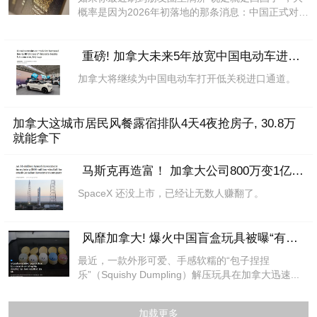
概率是因为2026年初落地的那条消息：中国正式对加
拿...
重磅! 加拿大未来5年放宽中国电动车进口, 配
加拿大将继续为中国电动车打开低关税进口通道。
加拿大这城市居民风餐露宿排队4天4夜抢房子, 30.8万
就能拿下
马斯克再造富！ 加拿大公司800万变1亿，教
SpaceX 还没上市，已经让无数人赚翻了。
风靡加拿大! 爆火中国盲盒玩具被曝“有毒”,
最近，一款外形可爱、手感软糯的“包子捏捏
乐”（Squishy Dumpling）解压玩具在加拿大迅速...
加载更多