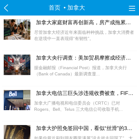
首页
• 加拿大
美国
加拿大家庭财富再创新高，房产成拖累鬼，
尽管加拿大经济近年来面临种种挑战，加拿大消费者
洛杉矶
旧金山
沙加缅度
热点
纽约
在逆境中一直表现得“有韧性”。
中国
加拿大央行调查：美加贸易摩擦成经济最大
北京市
上海市
天津市
重庆市
河北省
据金融邮报（Financial Post）报道，加拿大央行
山西省
辽宁省
吉林省
黑龙江省
江苏省
（Bank of Canada）最新调查显...
浙江省
安徽省
福建省
江西省
山东省
河南省
湖北省
湖南省
广东省
海南省
加拿大电信三巨头涉违规收费被查，FIFA
贵州省
云南省
陕西省
甘肃省
青海省
加拿大广播电视和电信委员会（CRTC）已对
Rogers、Bell、Telus 三大电信公司收取手机...
台湾省
内蒙古
西藏
宁夏
新疆
香港
澳门
四川省
政法网事
海南省
书画频道
加拿大护照免签回中国，看似“丝滑”的30天
如果你最近刷到朋友圈里满屏"说走就走回国了"，大